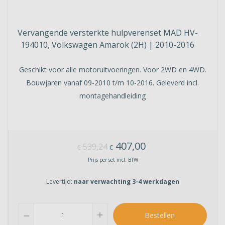
Vervangende versterkte hulpverenset MAD HV-
194010, Volkswagen Amarok (2H) | 2010-2016
Geschikt voor alle motoruitvoeringen. Voor 2WD en 4WD.
Bouwjaren vanaf 09-2010 t/m 10-2016. Geleverd incl.
montagehandleiding
407,00
539,24
€
€
Prijs per set incl. BTW
Levertijd:
naar verwachting 3-4 werkdagen
add
Bestellen
remove