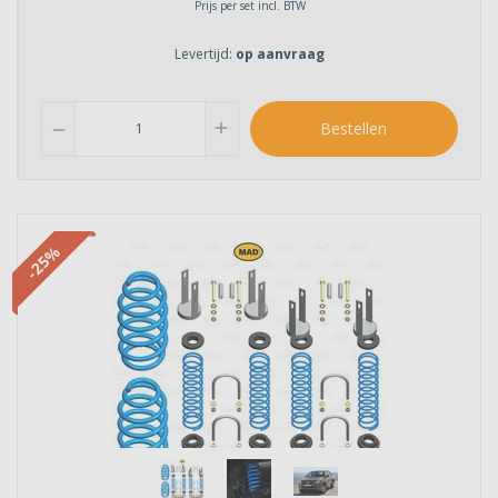
Prijs per set incl. BTW
Levertijd:
op aanvraag
add
Bestellen
remove
-25%