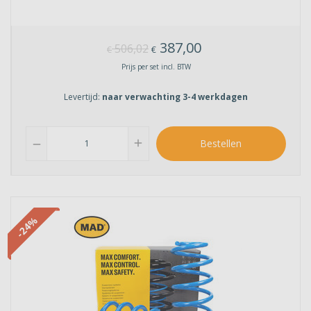
387,00
506,02
€
€
Prijs per set incl. BTW
Levertijd:
naar verwachting 3-4 werkdagen
add
Bestellen
remove
-24%