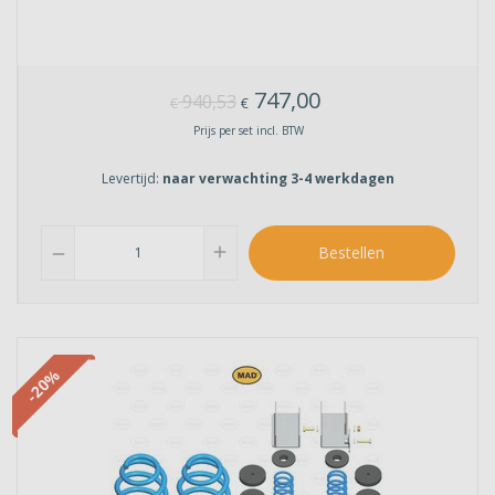
747,00
940,53
€
€
Prijs per set incl. BTW
Levertijd:
naar verwachting 3-4 werkdagen
add
Bestellen
remove
-20%