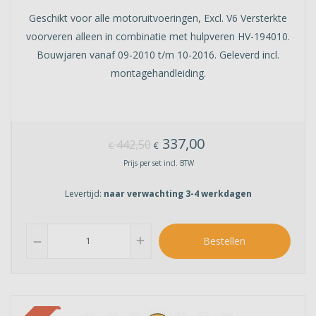
Geschikt voor alle motoruitvoeringen, Excl. V6 Versterkte
voorveren alleen in combinatie met hulpveren HV-194010.
Bouwjaren vanaf 09-2010 t/m 10-2016. Geleverd incl.
montagehandleiding.
337,00
442,50
€
€
Prijs per set incl. BTW
Levertijd:
naar verwachting 3-4 werkdagen
add
Bestellen
remove