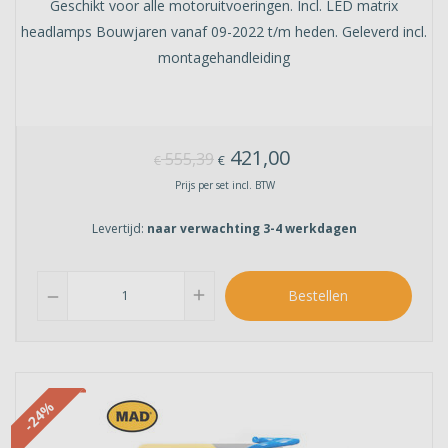
Geschikt voor alle motoruitvoeringen. Incl. LED matrix
headlamps Bouwjaren vanaf 09-2022 t/m heden. Geleverd incl.
montagehandleiding
421,00
555,39
€
€
Prijs per set incl. BTW
Levertijd:
naar verwachting 3-4 werkdagen
add
Bestellen
remove
-24%