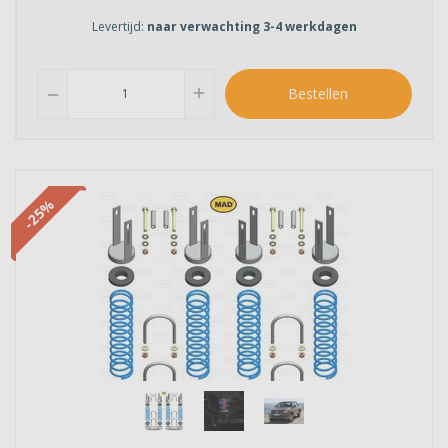
Levertijd:
naar verwachting 3-4 werkdagen
add
Bestellen
remove
-25%