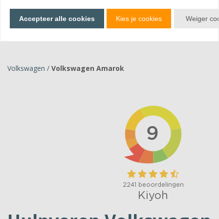
Bekijk producten
Accepteer alle cookies
Kies je cookies
Weiger co
Volkswagen
/
Volkswagen Amarok