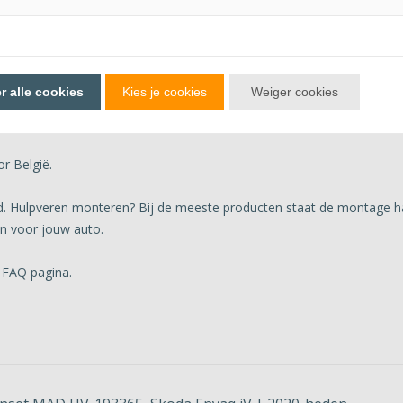
aq iV
. Ze vullen de standaard veer precies aan, maar niet meer of minde
r alle cookies
Kies je cookies
Weiger cookies
rden beladen. Trekt je vaak een aanhanger of caravan? Of gaan de (ele
ndse kwaliteitsproduct van MAD.
r België.
ad. Hulpveren monteren? Bij de meeste producten staat de montage ha
jn voor jouw auto.
 FAQ pagina.