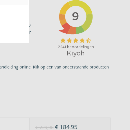
r dan nodig. MAD
ktrische) fietsen
ndleiding online. Klik op een van onderstaande producten
€
184,95
€
229,96