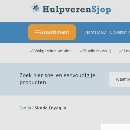
Assortiment
Home
MAD Hulpveren
F
Veilig online betalen
Snelle levering
Lev
Zoek hier snel en eenvoudig je
producten.
Skoda
/
Skoda Enyaq iV