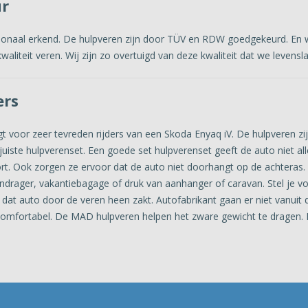
ur
tionaal erkend. De hulpveren zijn door TÜV en RDW goedgekeurd. En 
aliteit veren. Wij zijn zo overtuigd van deze kwaliteit dat we levens
ers
 voor zeer tevreden rijders van een Skoda Enyaq iV. De hulpveren zi
juiste hulpverenset. Een goede set hulpverenset geeft de auto niet all
fort. Ook zorgen ze ervoor dat de auto niet doorhangt op de achteras
endrager, vakantiebagage of druk van aanhanger of caravan. Stel je vo
dat auto door de veren heen zakt. Autofabrikant gaan er niet vanuit da
et comfortabel. De MAD hulpveren helpen het zware gewicht te dragen