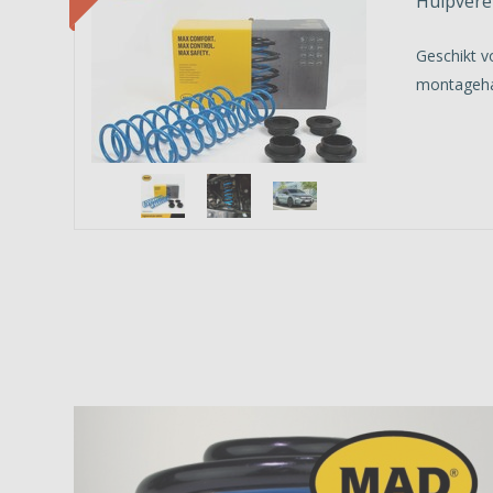
Hulpvere
Geschikt v
montageha