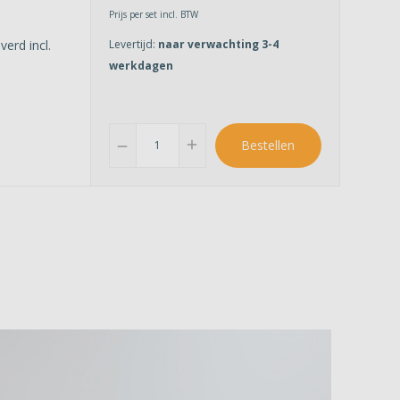
Prijs per set incl. BTW
Levertijd:
naar verwachting 3-4
erd incl.
werkdagen
add
Bestellen
remove