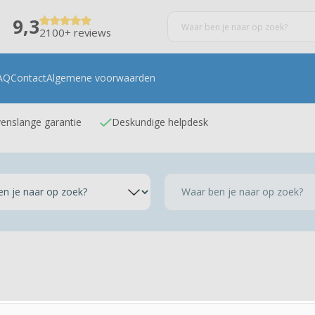
9,3
2100+ reviews
AQ
Contact
Algemene voorwaarden
enslange garantie
Deskundige helpdesk