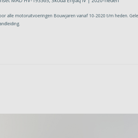
nset MAD HV-193365, Skoda Enyaq iV | 2020-heden
oor alle motoruitvoeringen Bouwjaren vanaf 10-2020 t/m heden. Gelev
ndleiding.