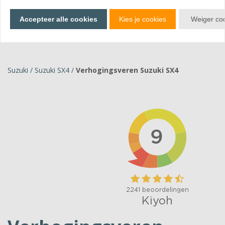
Bekijk producten
Accepteer alle cookies
Kies je cookies
Weiger co
Suzuki
/
Suzuki SX4
/
Verhogingsveren Suzuki SX4