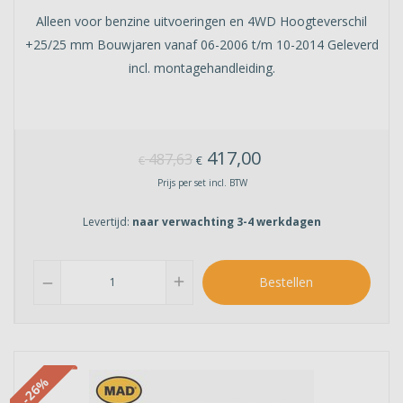
Alleen voor benzine uitvoeringen en 4WD Hoogteverschil
+25/25 mm Bouwjaren vanaf 06-2006 t/m 10-2014 Geleverd
incl. montagehandleiding.
417,00
487,63
€
€
Prijs per set incl. BTW
Levertijd:
naar verwachting 3-4 werkdagen
add
Bestellen
remove
-26%