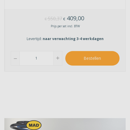
409,00
550,37
€
€
Prijs per set incl. BTW
Levertijd:
naar verwachting 3-4 werkdagen
add
Bestellen
remove