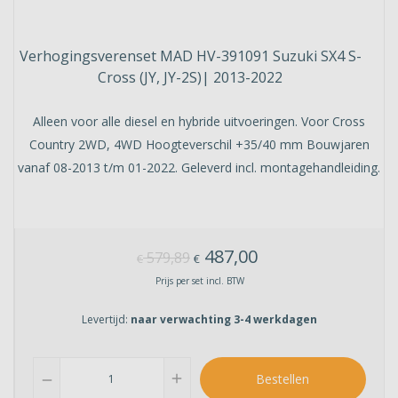
Verhogingsverenset MAD HV-391091 Suzuki SX4 S-
Cross (JY, JY-2S)| 2013-2022
Alleen voor alle diesel en hybride uitvoeringen. Voor Cross
Country 2WD, 4WD Hoogteverschil +35/40 mm Bouwjaren
vanaf 08-2013 t/m 01-2022. Geleverd incl. montagehandleiding.
487,00
579,89
€
€
Prijs per set incl. BTW
Levertijd:
naar verwachting 3-4 werkdagen
add
Bestellen
remove