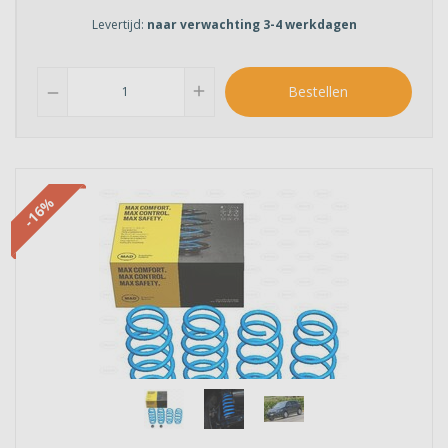
Levertijd:
naar verwachting 3-4 werkdagen
add
Bestellen
remove
-16%