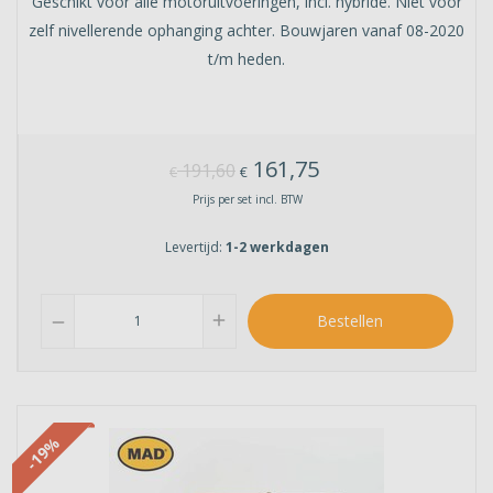
Geschikt voor alle motoruitvoeringen, incl. hybride. Niet voor
zelf nivellerende ophanging achter. Bouwjaren vanaf 08-2020
t/m heden.
161,75
191,60
€
€
Prijs per set incl. BTW
Levertijd:
1-2 werkdagen
add
Bestellen
remove
-19%