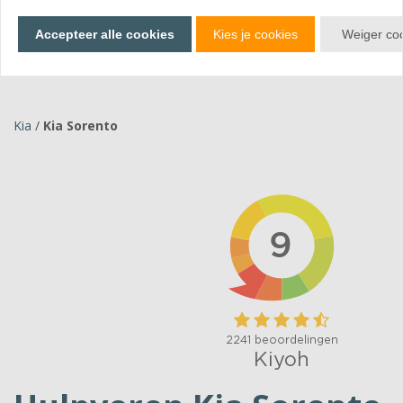
Bekijk producten
Accepteer alle cookies
Kies je cookies
Weiger co
Kia
/
Kia Sorento