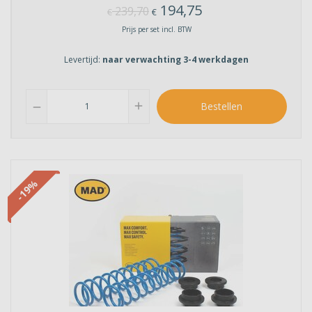
194,75
239,70
€
€
Prijs per set incl. BTW
Levertijd:
naar verwachting 3-4 werkdagen
add
Bestellen
remove
-19%