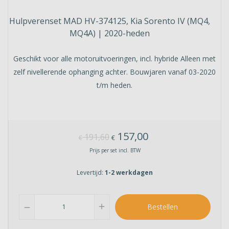
Hulpverenset MAD HV-374125, Kia Sorento IV (MQ4,
MQ4A) | 2020-heden
Geschikt voor alle motoruitvoeringen, incl. hybride Alleen met
zelf nivellerende ophanging achter. Bouwjaren vanaf 03-2020
t/m heden.
157,00
191,60
€
€
Prijs per set incl. BTW
Levertijd:
1-2 werkdagen
add
Bestellen
remove