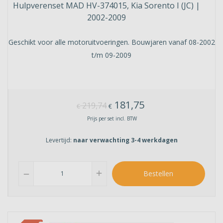
Hulpverenset MAD HV-374015, Kia Sorento I (JC) |
2002-2009
Geschikt voor alle motoruitvoeringen. Bouwjaren vanaf 08-2002
t/m 09-2009
181,75
219,74
€
€
Prijs per set incl. BTW
Levertijd:
naar verwachting 3-4 werkdagen
add
Bestellen
remove