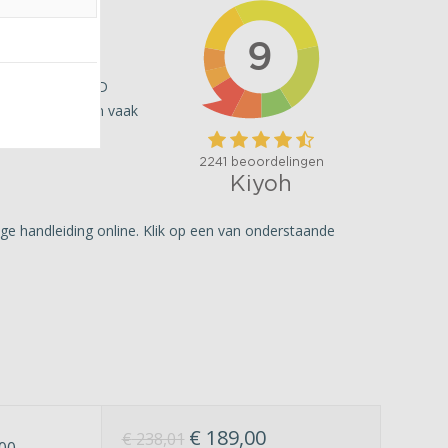
r dan nodig. MAD
ktrische) fietsen vaak
ge handleiding online. Klik op een van onderstaande
€
189,00
€
238,01
00-