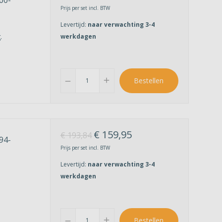
Prijs per set incl. BTW
Levertijd:
naar verwachting 3-4
.
werkdagen
add
Bestellen
remove
€
159,95
€
193,84
94-
Prijs per set incl. BTW
Levertijd:
naar verwachting 3-4
werkdagen
add
Bestellen
remove