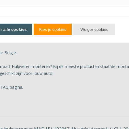
Accent
. Ze vullen de standaard veer precies aan, maar niet meer of minde
r alle cookies
Kies je cookies
Weiger cookies
rden beladen. Trek je vaak een aanhanger of caravan? Of gaan de (ele
kwaliteitsproduct van MAD.
r België.
oorraad. Hulpveren monteren? Bij de meeste producten staat de monta
geschikt zijn voor jouw auto.
 FAQ pagina.
e hulpverenset MAD HV-492067, Hyundai Accent II (LC) | 20