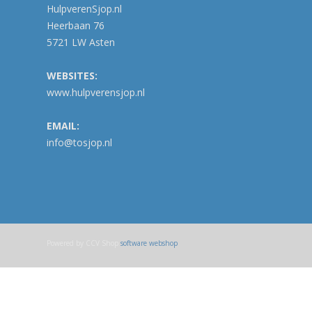
HulpverenSjop.nl
Heerbaan 76
5721 LW Asten
WEBSITES:
www.hulpverensjop.nl
EMAIL:
info@tosjop.nl
Powered by CCV Shop
software webshop