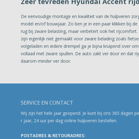
Zeer tevreden Hyundai Accent rij
De eenvoudige montage en kwaliteit van de hulpveren zorgt
model en/of bouwjaar. Zo ben je in een paar klikken bij de 
rug bij zware belasting, maar verbetert ook het rijcomfor
zijn eigenlijk niet gemaakt voor zware belading zoals fiets
volgeladen en iedere drempel ga je bijna kruipend over om 
vollaad met zware spullen. De auto zakt ver door en dat r
daarom minder ver door.
SERVICE EN CONTACT
Wij zijn het hele jaar geopend. Je kunt bij ons 365 dagen p
r jaar, 24 uur per dag online hulpveren bestellen.
POSTADRES & RETOURADRES: