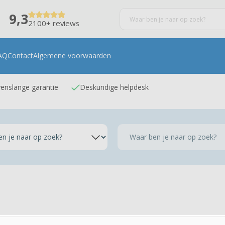
9,3
2100+ reviews
AQ
Contact
Algemene voorwaarden
enslange garantie
Deskundige helpdesk