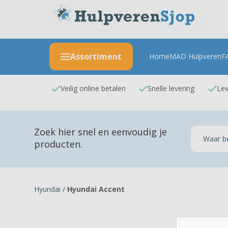
Assortiment
Home
MAD Hulpveren
F
Veilig online betalen
Snelle levering
Lev
Zoek hier snel en eenvoudig je
producten.
Hyundai
/
Hyundai Accent