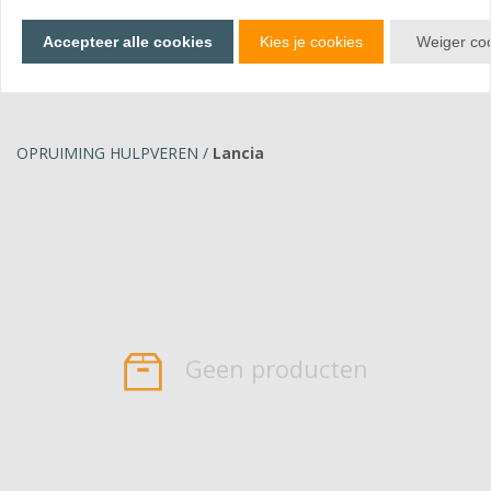
Bekijk producten
Accepteer alle cookies
Kies je cookies
Weiger co
OPRUIMING HULPVEREN
/
Lancia
Geen producten