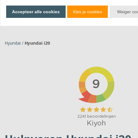
Bekijk producten
Accepteer alle cookies
Kies je cookies
Weiger co
Hyundai
/
Hyundai i20