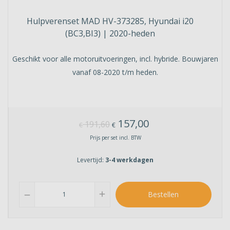
Hulpverenset MAD HV-373285, Hyundai i20
(BC3,BI3) | 2020-heden
Geschikt voor alle motoruitvoeringen, incl. hybride. Bouwjaren
vanaf 08-2020 t/m heden.
157,00
191,60
€
€
Prijs per set incl. BTW
Levertijd:
3-4 werkdagen
add
Bestellen
remove