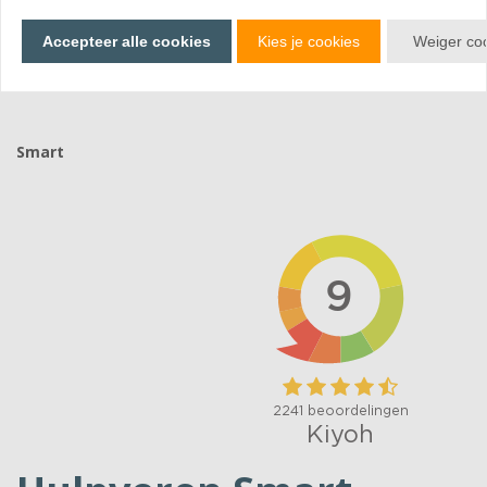
Bekijk producten
Accepteer alle cookies
Kies je cookies
Weiger co
Smart