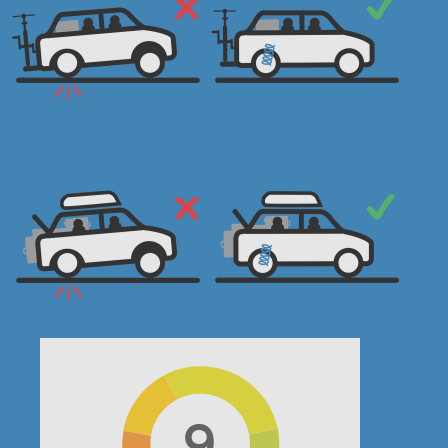
Nederland
Gratis
België
9.25
Duitsland
9.55
Luxemburg
9.25
Denemarken
13.75
Oostenrijk
13.75
Frankrijk
15.25
Italie
20.75
Spanje
20.75