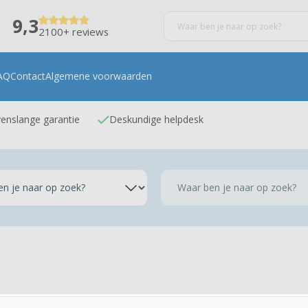
9,3
2100+ reviews
AQ
Contact
Algemene voorwaarden
enslange garantie
Deskundige helpdesk