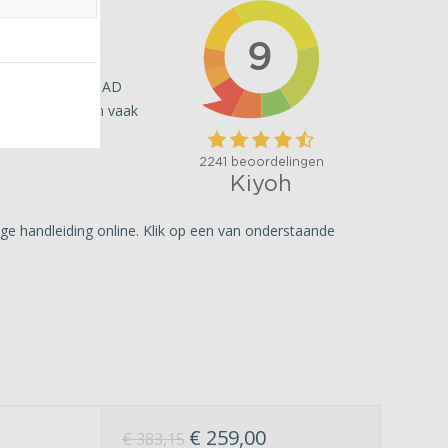
nder dan nodig. MAD
ktrische) fietsen vaak
ge handleiding online. Klik op een van onderstaande
€
259,00
€
383,15