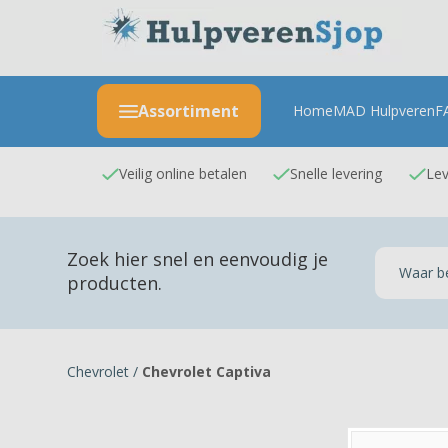
Assortiment
Home
MAD Hulpveren
F
Veilig online betalen
Snelle levering
Lev
Zoek hier snel en eenvoudig je
producten.
Chevrolet
/
Chevrolet Captiva