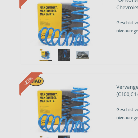
Chevrolet
Geschikt v
niveaurege
-23%
Vervange
(C100,C1
Geschikt v
niveaurege