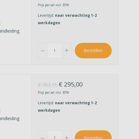
Prijs per set incl. BTW
Levertijd:
naar verwachting 1-2
t
werkdagen
ndleiding.
add
Bestellen
remove
€
295,00
€
383,15
Prijs per set incl. BTW
Levertijd:
naar verwachting 1-2
t
werkdagen
ndleiding.
add
Bestellen
remove