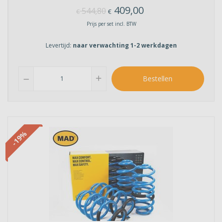
409,00
544,80
€
€
Prijs per set incl. BTW
Levertijd:
naar verwachting 1-2 werkdagen
add
Bestellen
remove
-19%