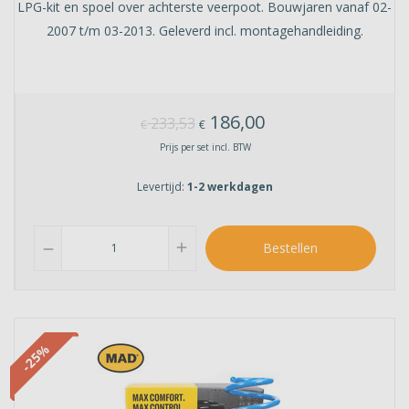
LPG-kit en spoel over achterste veerpoot. Bouwjaren vanaf 02-
2007 t/m 03-2013. Geleverd incl. montagehandleiding.
186,00
233,53
€
€
Prijs per set incl. BTW
Levertijd:
1-2 werkdagen
add
Bestellen
remove
-25%