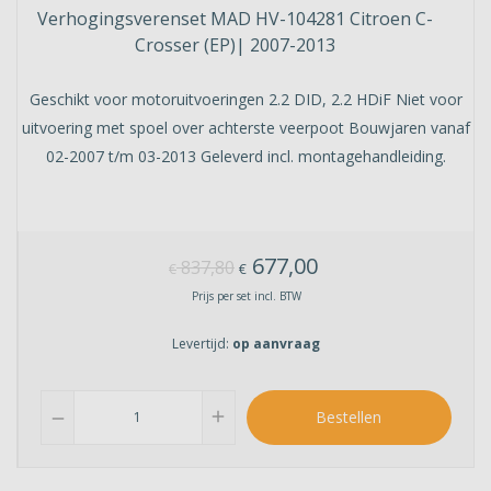
Verhogingsverenset MAD HV-104281 Citroen C-
Crosser (EP)| 2007-2013
Geschikt voor motoruitvoeringen 2.2 DID, 2.2 HDiF Niet voor
uitvoering met spoel over achterste veerpoot Bouwjaren vanaf
02-2007 t/m 03-2013 Geleverd incl. montagehandleiding.
677,00
837,80
€
€
Prijs per set incl. BTW
Levertijd:
op aanvraag
add
Bestellen
remove